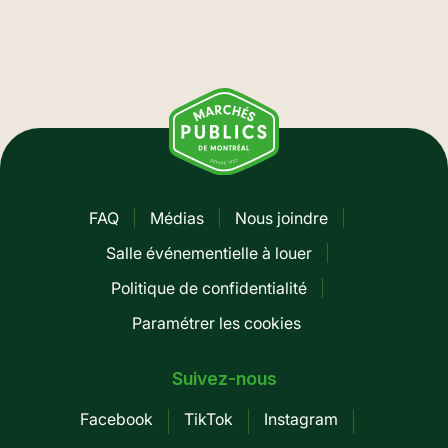
FAQ
Médias
Nous joindre
Pied
Salle événementielle à louer
de
Politique de confidentialité
page
Paramétrer les cookies
-
Mobile
Suivez-nous
Facebook
TikTok
Instagram