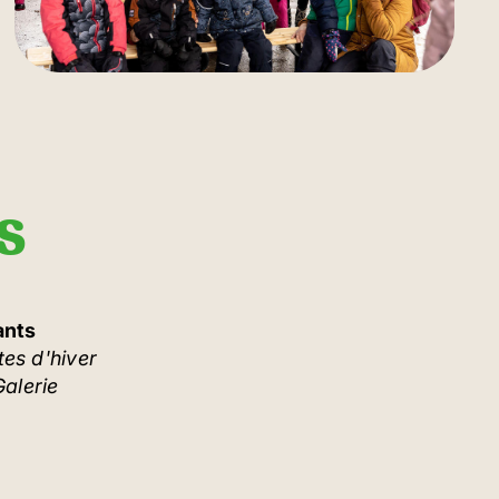
es
ants
es d'hiver
alerie