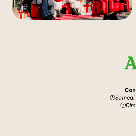
A
Con
🕐
Samedi 
🕐
Dim