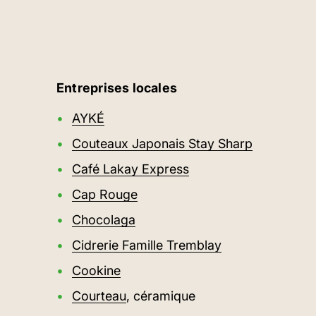
Entreprises locales
AYKÉ
Couteaux Japonais Stay Sharp
Café Lakay Express
Cap Rouge
Terrasse hivernale au Marché Maiso
Chocolaga
Cidrerie Famille Tremblay
Père Noël au Marché Maisonneuve
Course aux rennes
Cookine
Courteau
, céramique