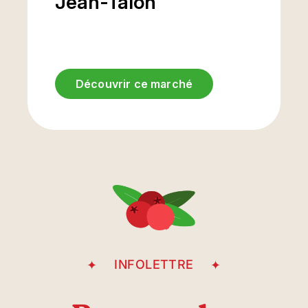
Jean-Talon
Découvrir ce marché
Entrée
stationnement
sous-terrain
Avenue Casgrain
INFOLETTRE