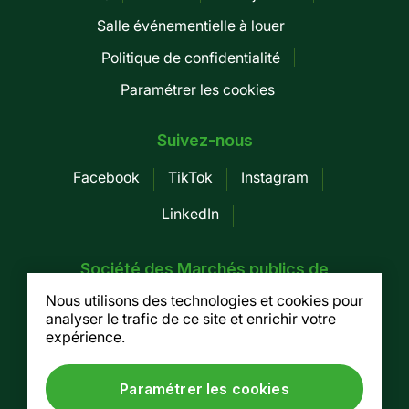
Pied
Salle événementielle à louer
de
Politique de confidentialité
page
Paramétrer les cookies
-
Mobile
Suivez-nous
Facebook
TikTok
Instagram
LinkedIn
Société des Marchés publics de
Montréal
Nous utilisons des technologies et cookies pour
analyser le trafic de ce site et enrichir votre
155, av. Greene, 3e étage, Montréal (Québec)
expérience.
H4C 2H6
Tel. :
514 937-7754
/ Fax. : 514 937-7688
Paramétrer les cookies