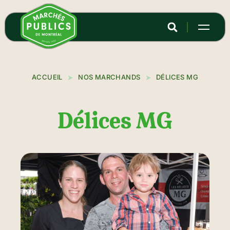
Aller
au
contenu
principal
ACCUEIL
NOS MARCHANDS
DÉLICES MG
Délices MG