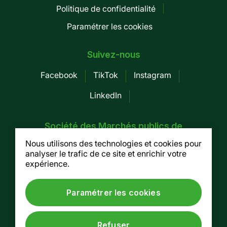
de
Politique de confidentialité
page
Paramétrer les cookies
-
Mobile
Suivez-nous
Facebook
TikTok
Instagram
LinkedIn
Société des Marchés publics de
Montréal
Nous utilisons des technologies et cookies pour
analyser le trafic de ce site et enrichir votre
155, av. Greene, 3e étage, Montréal (Québec)
expérience.
H4C 2H6
Tel. :
514 937-7754
/ Fax. : 514 937-7688
Paramétrer les cookies
© Société des Marchés publics de Montréal, 2026
Refuser
Site web par
Lima Charlie