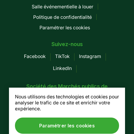
Pied
Salle événementielle à louer
de
Politique de confidentialité
page
Paramétrer les cookies
-
Mobile
Suivez-nous
Facebook
TikTok
Instagram
LinkedIn
Société des Marchés publics de
Montréal
Nous utilisons des technologies et cookies pour
analyser le trafic de ce site et enrichir votre
155, av. Greene, 3e étage, Montréal (Québec)
expérience.
H4C 2H6
Tel. :
514 937-7754
/ Fax. : 514 937-7688
Paramétrer les cookies