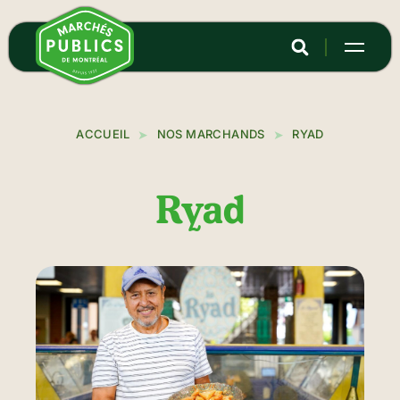
Aller
au
contenu
principal
ACCUEIL
NOS MARCHANDS
RYAD
Ryad