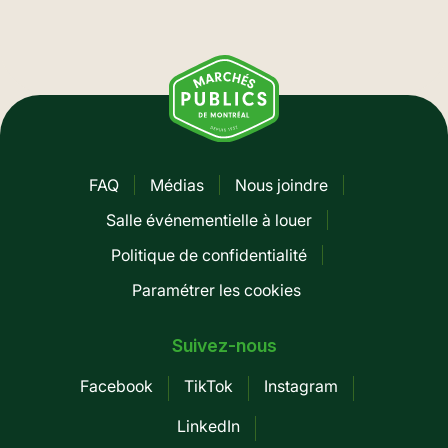
FAQ
Médias
Nous joindre
Pied
Salle événementielle à louer
de
Politique de confidentialité
page
Paramétrer les cookies
-
Mobile
Suivez-nous
Facebook
TikTok
Instagram
LinkedIn