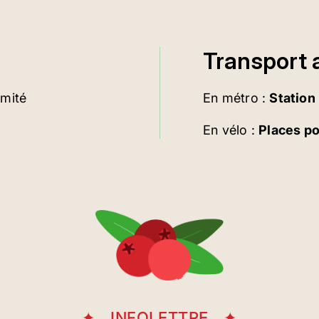
Transport a
imité
En métro :
Station
En vélo :
Places p
INFOLETTRE