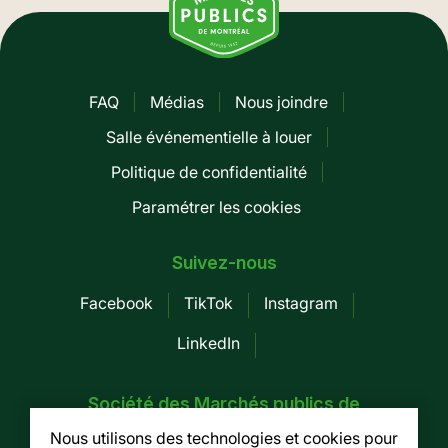
FAQ
Médias
Nous joindre
Pied
Salle événementielle à louer
de
Politique de confidentialité
page
Paramétrer les cookies
-
Mobile
Suivez-nous
Facebook
TikTok
Instagram
LinkedIn
Société des Marchés publics de
Montréal
Nous utilisons des technologies et cookies pour