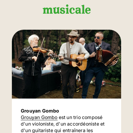
musicale
OKtoberfest au Marché Jean-Talon
OKtoberfest Marché Jean-Talon
Grouyan Gombo
Grouyan Gombo
est un trio composé
d'un violoniste, d'un accordéoniste et
d'un guitariste qui entraînera les