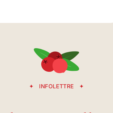
Entrée
stationnement
sous-terrain
Avenue Casgrain
INFOLETTRE
Rue Place 