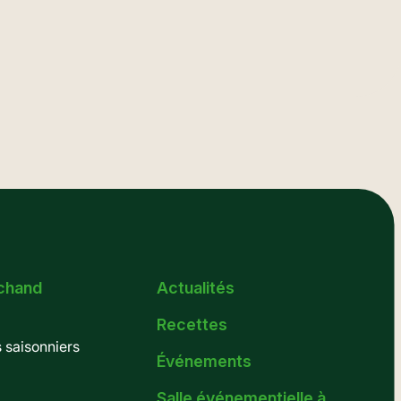
chand
Actualités
Recettes
saisonniers
Événements
Salle événementielle à