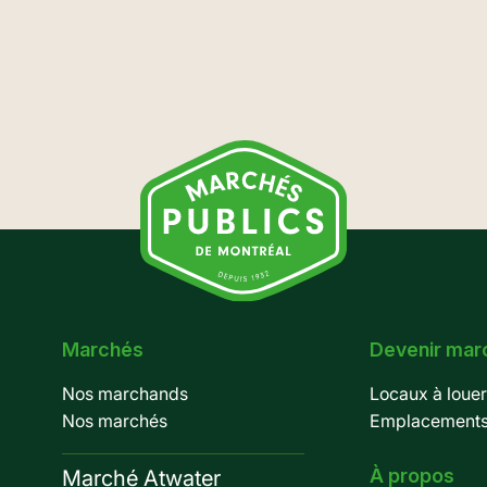
Marchés
Devenir mar
Pied
Nos marchands
Locaux à louer
de
Nos marchés
Emplacements 
page
À propos
Marché Atwater