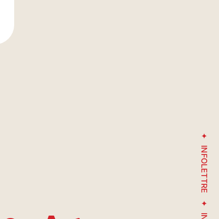
Avenue Henri-Julien
INFOLETTRE
Entrée
stationnement
sous-terrain
du Marché-du-Nord / Sud