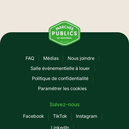
FAQ
Médias
Nous joindre
Pied
Salle événementielle à louer
de
Politique de confidentialité
page
Paramétrer les cookies
-
Mobile
Suivez-nous
Facebook
TikTok
Instagram
LinkedIn