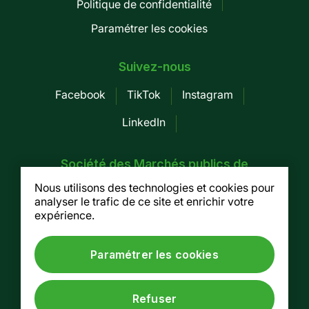
Politique de confidentialité
page
Paramétrer les cookies
-
Mobile
Suivez-nous
Facebook
TikTok
Instagram
LinkedIn
Société des Marchés publics de
Montréal
Nous utilisons des technologies et cookies pour
analyser le trafic de ce site et enrichir votre
155, av. Greene, 3e étage, Montréal (Québec)
expérience.
H4C 2H6
Tel. :
514 937-7754
/ Fax. : 514 937-7688
Paramétrer les cookies
© Société des Marchés publics de Montréal, 2026
Refuser
Site web par
Lima Charlie