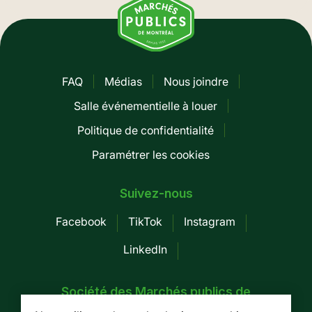
FAQ
Médias
Nous joindre
Pied
Salle événementielle à louer
de
Politique de confidentialité
page
Paramétrer les cookies
-
Mobile
Suivez-nous
Facebook
TikTok
Instagram
LinkedIn
Société des Marchés publics de
Montréal