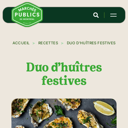
Aller
au
contenu
principal
ACCUEIL
RECETTES
DUO D’HUÎTRES FESTIVES
Duo d’huîtres
festives