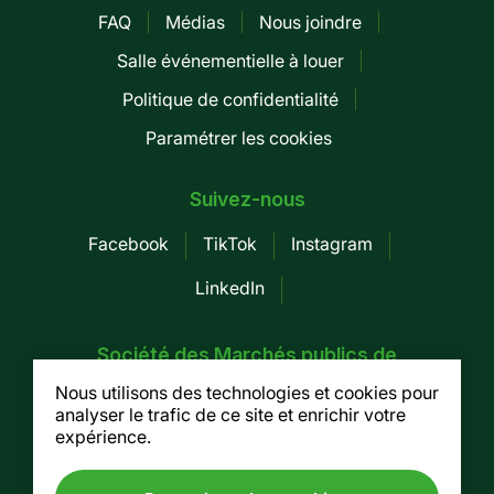
FAQ
Médias
Nous joindre
Pied
Salle événementielle à louer
de
Politique de confidentialité
page
Paramétrer les cookies
-
Mobile
Suivez-nous
Facebook
TikTok
Instagram
LinkedIn
Société des Marchés publics de
Montréal
Nous utilisons des technologies et cookies pour
analyser le trafic de ce site et enrichir votre
155, av. Greene, 3e étage, Montréal (Québec)
expérience.
H4C 2H6
Tel. :
514 937-7754
/ Fax. : 514 937-7688