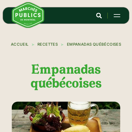
Aller
au
contenu
principal
ACCUEIL
RECETTES
EMPANADAS QUÉBÉCOISES
Empanadas
québécoises