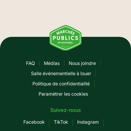
FAQ
Médias
Nous joindre
Pied
Salle événementielle à louer
de
Politique de confidentialité
page
Paramétrer les cookies
-
Mobile
Suivez-nous
Facebook
TikTok
Instagram