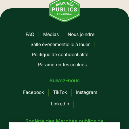
FAQ
Médias
Nous joindre
Pied
Salle événementielle à louer
de
Politique de confidentialité
page
Paramétrer les cookies
-
Mobile
Suivez-nous
Facebook
TikTok
Instagram
LinkedIn
Société des Marchés publics de
Montréal